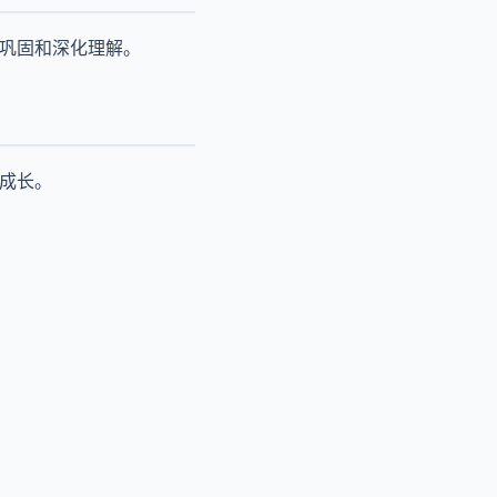
来巩固和深化理解。
续成长。