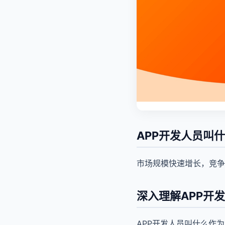
APP开发人员叫
市场规模快速增长，竞争
深入理解APP开
APP开发人员叫什么作