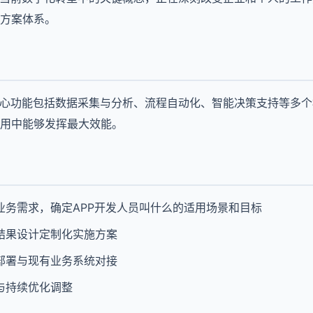
方案体系。
核心功能包括数据采集与分析、流程自动化、智能决策支持等多
用中能够发挥最大效能。
业务需求，确定APP开发人员叫什么的适用场景和目标
结果设计定制化实施方案
部署与现有业务系统对接
与持续优化调整