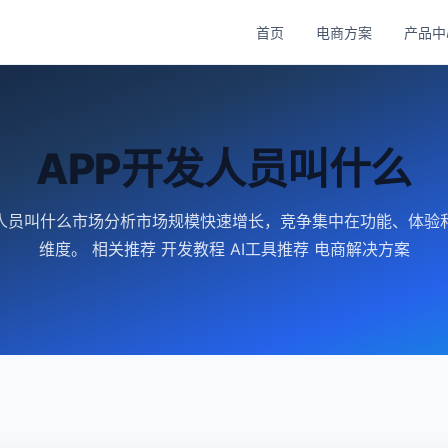
首页
电商方案
产品中
APP开发人员叫什么
发人员叫什么市场分析市场规模快速增长，竞争集中在功能、体验
维度。 相关推荐 开发教程 AI工具推荐 电商解决方案