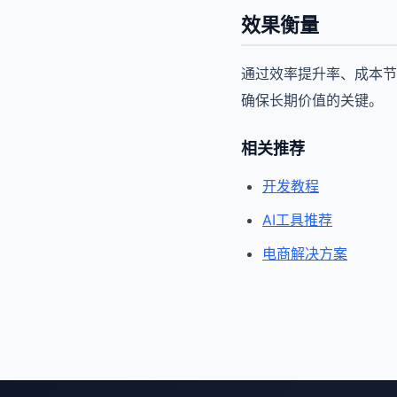
效果衡量
通过效率提升率、成本节
确保长期价值的关键。
相关推荐
开发教程
AI工具推荐
电商解决方案