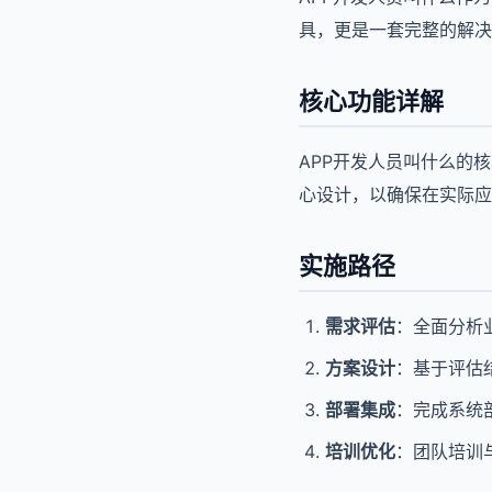
具，更是一套完整的解决
核心功能详解
APP开发人员叫什么的
心设计，以确保在实际应
实施路径
需求评估
：全面分析
方案设计
：基于评估
部署集成
：完成系统
培训优化
：团队培训