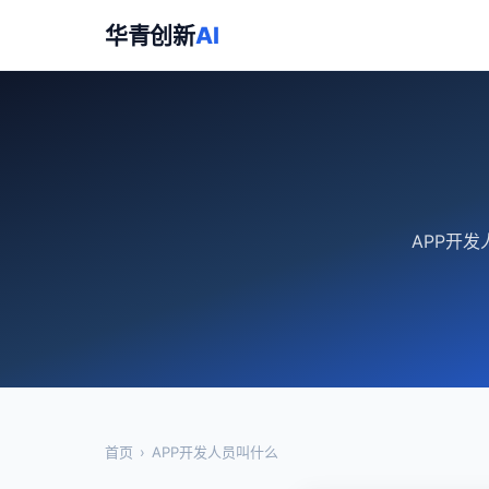
华青创新
AI
APP开
首页
›
APP开发人员叫什么