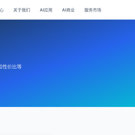
心
关于我们
AI应用
AI商业
服务市场
和性价比等