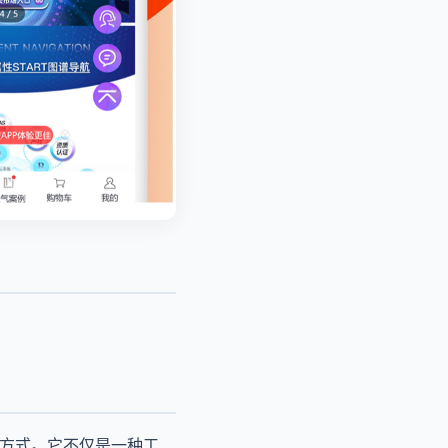
作方式。它不仅是一种工