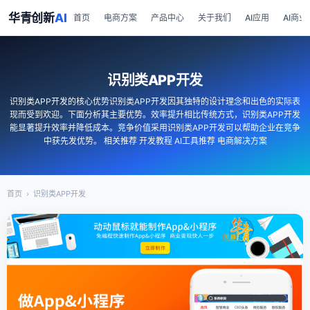
华青创新
AI
首页
电商方案
产品中心
关于我们
AI应用
AI商业
识别类APP开发
识别类APP开发的核心优势识别类APP开发因其独特的设计理念和出色的实际表
现而受到欢迎。下面分析其主要优势。效率提升相比传统方式，识别类APP开发
能显著提升效率并降低成本。竞争价值采用识别类APP开发可以帮助企业在竞争
中获先发优势。 相关推荐 开发教程 AI工具推荐 电商解决方案
首页
›
识别类APP开发