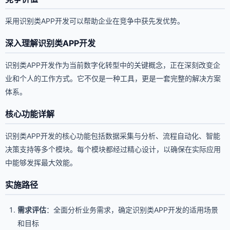
采用识别类APP开发可以帮助企业在竞争中获先发优势。
深入理解识别类APP开发
识别类APP开发作为当前数字化转型中的关键概念，正在深刻改变企
业和个人的工作方式。它不仅是一种工具，更是一套完整的解决方案
体系。
核心功能详解
识别类APP开发的核心功能包括数据采集与分析、流程自动化、智能
决策支持等多个模块。每个模块都经过精心设计，以确保在实际应用
中能够发挥最大效能。
实施路径
需求评估
：全面分析业务需求，确定识别类APP开发的适用场景
和目标