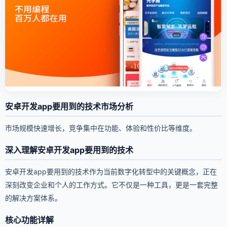
安卓开发app要用到的技术市场分析
市场规模快速增长，竞争集中在功能、体验和性价比等维度。
深入理解安卓开发app要用到的技术
安卓开发app要用到的技术作为当前数字化转型中的关键概念，正在
深刻改变企业和个人的工作方式。它不仅是一种工具，更是一套完整
的解决方案体系。
核心功能详解