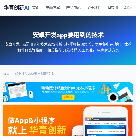
华青创新
AI
首页
电商方案
产品中心
关于我们
AI应用
AI商业
安卓开发app要用到的技术
安卓开发app要用到的技术市场分析市场规模快速增长，竞争集中在功能、体验
和性价比等维度。 相关推荐 开发教程 AI工具推荐 电商解决方案
首页
›
安卓开发app要用到的技术