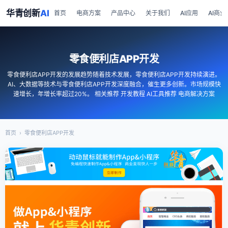
华青创新
AI
首页
电商方案
产品中心
关于我们
AI应用
AI商业
零食便利店APP开发
零食便利店APP开发的发展趋势随着技术发展，零食便利店APP开发持续演进。
AI、大数据等技术与零食便利店APP开发深度融合，催生更多创新。市场规模快
速增长，年增长率超过20%。 相关推荐 开发教程 AI工具推荐 电商解决方案
首页
›
零食便利店APP开发