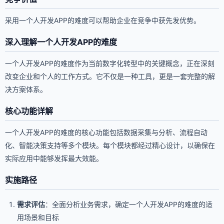
采用一个人开发APP的难度可以帮助企业在竞争中获先发优势。
深入理解一个人开发APP的难度
一个人开发APP的难度作为当前数字化转型中的关键概念，正在深刻
改变企业和个人的工作方式。它不仅是一种工具，更是一套完整的解
决方案体系。
核心功能详解
一个人开发APP的难度的核心功能包括数据采集与分析、流程自动
化、智能决策支持等多个模块。每个模块都经过精心设计，以确保在
实际应用中能够发挥最大效能。
实施路径
需求评估
：全面分析业务需求，确定一个人开发APP的难度的适
用场景和目标