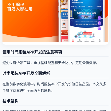
使用时尚服装APP开发的注意事项
避免过度依赖工具，重视基础配置和安全防护，定期备份数据。
时尚服装APP开发全面解析
在当前数字化浪潮中，时尚服装APP开发的价值日益凸显。本文从多
个维度对其进行全面深入的解析。
技术架构