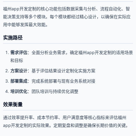
福州app开发定制的核心功能包括数据采集与分析、流程自动化、智
能决策支持等多个模块。每个模块都经过精心设计，以确保在实际应
用中能够发挥最大效能。
实施路径
需求评估
：全面分析业务需求，确定福州app开发定制的适用场景
和目标
方案设计
：基于评估结果设计定制化实施方案
部署集成
：完成系统部署与现有业务系统对接
培训优化
：团队培训与持续优化调整
效果衡量
通过效率提升率、成本节约率、用户满意度等核心指标来评估福州
app开发定制的实际效果。定期复盘和调整是确保长期价值的关键。