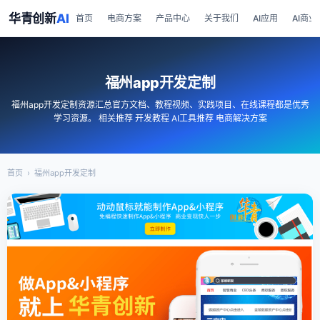
华青创新
AI
首页
电商方案
产品中心
关于我们
AI应用
AI商业
福州app开发定制
福州app开发定制资源汇总官方文档、教程视频、实践项目、在线课程都是优秀
学习资源。 相关推荐 开发教程 AI工具推荐 电商解决方案
首页
›
福州app开发定制