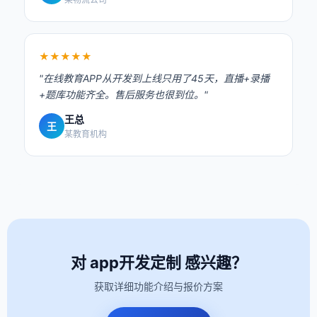
★★★★★
"在线教育APP从开发到上线只用了45天，直播+录播
+题库功能齐全。售后服务也很到位。"
王总
王
某教育机构
对 app开发定制 感兴趣？
获取详细功能介绍与报价方案