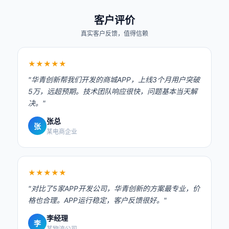
客户评价
真实客户反馈，值得信赖
★★★★★
"华青创新帮我们开发的商城APP，上线3个月用户突破
5万，远超预期。技术团队响应很快，问题基本当天解
决。"
张总
张
某电商企业
★★★★★
"对比了5家APP开发公司，华青创新的方案最专业，价
格也合理。APP运行稳定，客户反馈很好。"
李经理
李
某物流公司