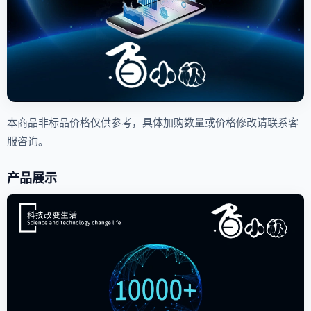
本商品非标品价格仅供参考，具体加购数量或价格修改请联系客
服咨询。
产品展示