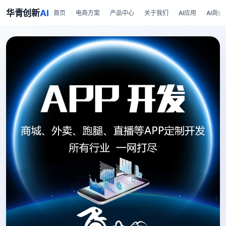
华青创新
AI
首页
电商方案
产品中心
关于我们
AI应用
AI商业