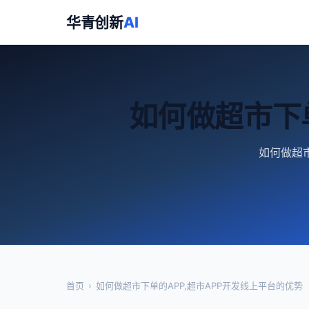
华青创新
AI
如何做超市下
如何做超市
首页
›
如何做超市下单的APP,超市APP开发线上平台的优势