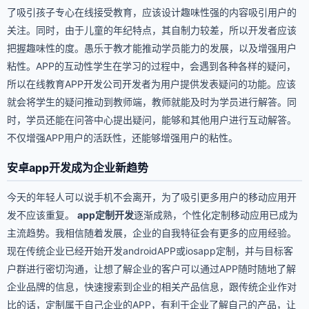
了吸引孩子专心在线接受教育，应该设计趣味性强的内容吸引用户的
关注。同时，由于儿童的年纪特点，其自制力较差，所以开发者应该
把握趣味性的度。愚乐于教才能推动学员能力的发展，以及增强用户
粘性。APP的互动性学生在学习的过程中，会遇到各种各样的疑问，
所以在线教育APP开发公司开发者为用户提供发表疑问的功能。应该
就会将学生的疑问推动到教师端，教师就能及时为学员进行解答。同
时，学员还能在问答中心提出疑问，能够和其他用户进行互动解答。
不仅增强APP用户的活跃性，还能够增强用户的粘性。
安卓app开发成为企业新趋势
今天的年轻人可以说手机不会离开，为了吸引更多用户的移动应用开
发不应该重复。
app定制开发
逐渐成熟，个性化定制移动应用已成为
主流趋势。我相信随着发展，企业的自我特征会有更多的应用经验。
现在传统企业已经开始开发androidAPP或iosapp定制，并与目标客
户群进行密切沟通，让想了解企业的客户可以通过APP随时随地了解
企业品牌的信息，快速搜索到企业的相关产品信息，跟传统企业作对
比的话，定制属于自己企业的APP，有利于企业了解自己的产品，让