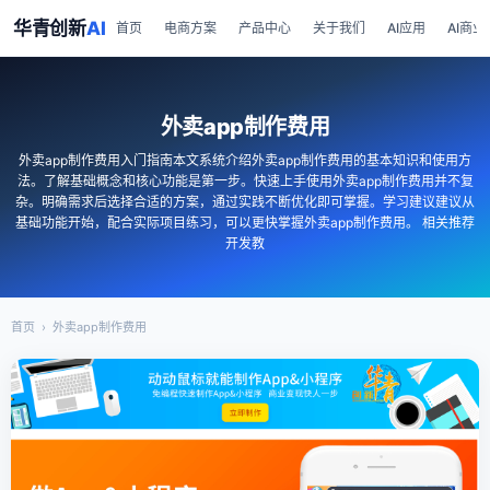
华青创新
AI
首页
电商方案
产品中心
关于我们
AI应用
AI商业
外卖app制作费用
外卖app制作费用入门指南本文系统介绍外卖app制作费用的基本知识和使用方
法。了解基础概念和核心功能是第一步。快速上手使用外卖app制作费用并不复
杂。明确需求后选择合适的方案，通过实践不断优化即可掌握。学习建议建议从
基础功能开始，配合实际项目练习，可以更快掌握外卖app制作费用。 相关推荐
开发教
首页
›
外卖app制作费用