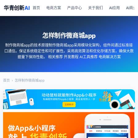
华青创新
AI
首页
电商方案
产品中心
关于我们
AI应用
AI商业
怎样制作微商城app
制作微商城app的技术原理制作微商城app采用模块化架构，组件间通过标准接
口通信。保证系统稳定性和可扩展性。采用高效算法和优化存储方案，确保大数
据量下保持性能。 相关推荐 开发教程 AI工具推荐 电商解决方案
首页
›
怎样制作微商城app