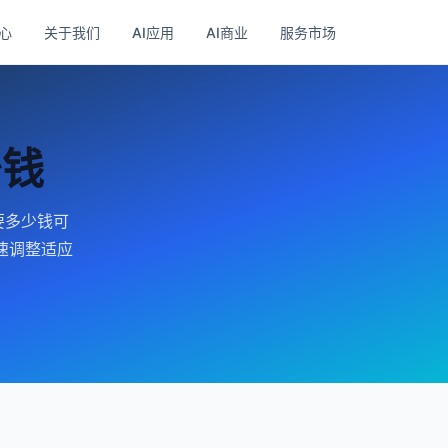
心
关于我们
AI应用
AI商业
服务市场
少钱
要多少钱可
速调整适应