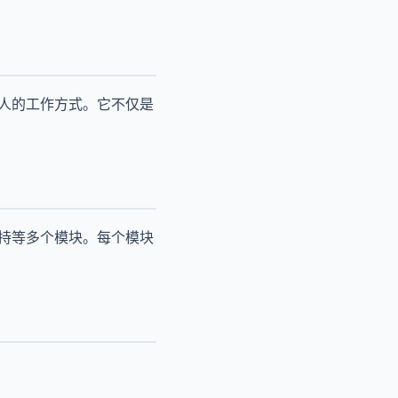
个人的工作方式。它不仅是
支持等多个模块。每个模块