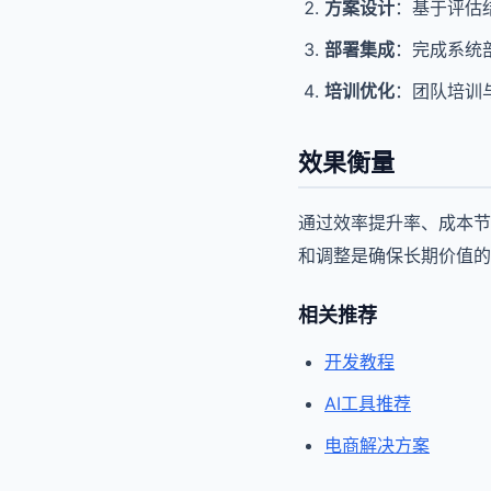
方案设计
：基于评估
部署集成
：完成系统
培训优化
：团队培训
效果衡量
通过效率提升率、成本节
和调整是确保长期价值的
相关推荐
开发教程
AI工具推荐
电商解决方案