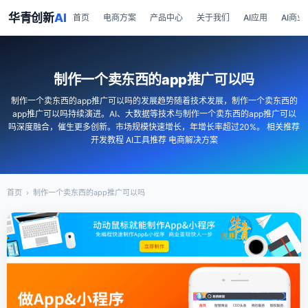
华青创新
AI
首页
电商方案
产品中心
关于我们
AI应用
AI商业
制作一个卖东西的app推广可以吗
制作一个卖东西的app推广可以吗的发展趋势随着技术发展，制作一个卖东西的
app推广可以吗持续演进。AI、大数据等技术与制作一个卖东西的app推广可以
吗深度融合，催生更多创新。市场规模快速增长，年增长率超过20%。 相关推荐
开发教程 AI工具推荐 电商解决方案
首页
›
制作一个卖东西的app推广可以吗