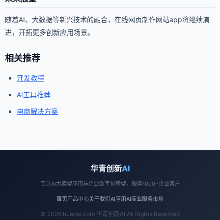
随着AI、大数据等新兴技术的融合，在线网页制作网站app将继续演
进，开拓更多创新应用场景。
相关推荐
开发教程
AI工具推荐
电商解决方案
华青创新
AI
专注AI大模型应用与企业数字化转型，服务1000+企业客户
首页
产品中心
关于我们
AI应用
AI商业
服务市场
© 2026 huaqai.com 华青创新AI All Rights Reserved