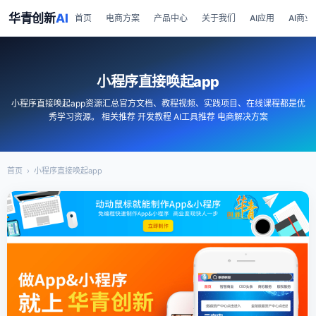
华青创新
AI
首页
电商方案
产品中心
关于我们
AI应用
AI商业
小程序直接唤起app
小程序直接唤起app资源汇总官方文档、教程视频、实践项目、在线课程都是优
秀学习资源。 相关推荐 开发教程 AI工具推荐 电商解决方案
首页
›
小程序直接唤起app