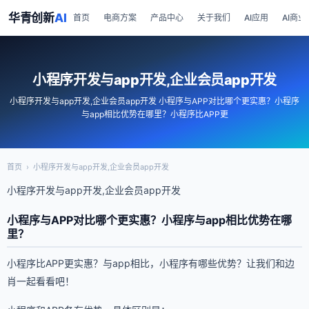
华青创新
AI
首页
电商方案
产品中心
关于我们
AI应用
AI商业
小程序开发与app开发,企业会员app开发
小程序开发与app开发,企业会员app开发 小程序与APP对比哪个更实惠？小程序
与app相比优势在哪里？小程序比APP更
首页
›
小程序开发与app开发,企业会员app开发
小程序开发与app开发,企业会员app开发
小程序与APP对比哪个更实惠？小程序与app相比优势在哪
里？
小程序比APP更实惠？与app相比，小程序有哪些优势？让我们和边
肖一起看看吧！