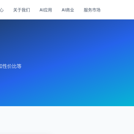
心
关于我们
AI应用
AI商业
服务市场
和性价比等