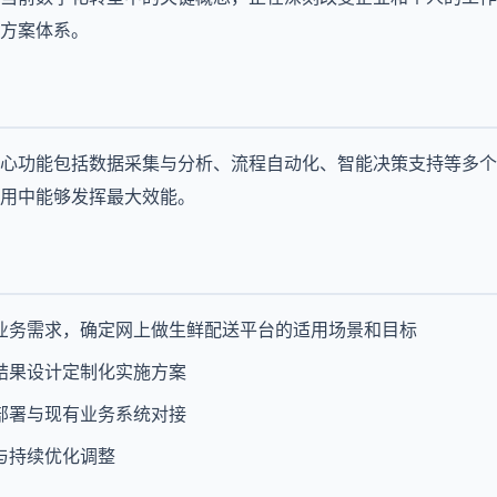
方案体系。
心功能包括数据采集与分析、流程自动化、智能决策支持等多个
用中能够发挥最大效能。
业务需求，确定网上做生鲜配送平台的适用场景和目标
结果设计定制化实施方案
部署与现有业务系统对接
与持续优化调整