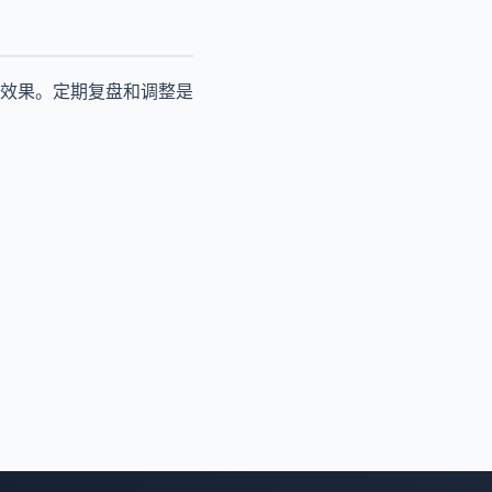
效果。定期复盘和调整是