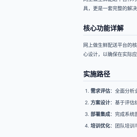
具，更是一套完整的解决
核心功能详解
网上做生鲜配送平台的核
心设计，以确保在实际应
实施路径
需求评估
：全面分析
方案设计
：基于评估
部署集成
：完成系统
培训优化
：团队培训