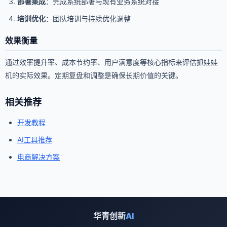
部署集成
：完成系统部署与现有业务系统对接
培训优化
：团队培训与持续优化调整
效果衡量
通过效率提升率、成本节约率、用户满意度等核心指标来评估抓娃娃
机的实际效果。定期复盘和调整是确保长期价值的关键。
相关推荐
开发教程
AI工具推荐
电商解决方案
华青创新
AI