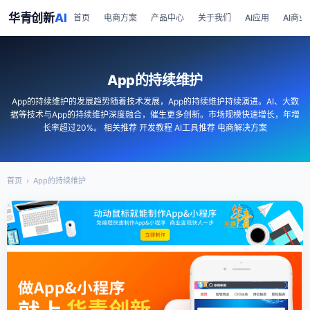
华青创新
AI
首页
电商方案
产品中心
关于我们
AI应用
AI商业
App的持续维护
App的持续维护的发展趋势随着技术发展，App的持续维护持续演进。AI、大数
据等技术与App的持续维护深度融合，催生更多创新。市场规模快速增长，年增
长率超过20%。 相关推荐 开发教程 AI工具推荐 电商解决方案
首页
›
App的持续维护