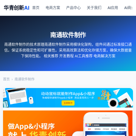
华青创新
AI
首页
电商方案
产品中心
关于我们
AI应用
AI商业
南通软件制作
南通软件制作的技术原理南通软件制作采用模块化架构，组件间通过标准接口通
信。保证系统稳定性和可扩展性。采用高效算法和优化存储方案，确保大数据量
下保持性能。 相关推荐 开发教程 AI工具推荐 电商解决方案
首页
›
南通软件制作