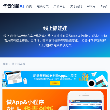
华青创新
AI
首页
电商方案
产品中心
关于我们
AI应用
AI商业
线上抓娃娃
线上抓娃娃与传统方案对比效率：线上抓娃娃可节省60%以上时间。成本：长期
看总拥有成本更低。灵活性：架构支持快速调整适应变化。 相关推荐 开发教程
AI工具推荐 电商解决方案
首页
›
线上抓娃娃