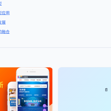
型
型应用
发展
的融合
📄