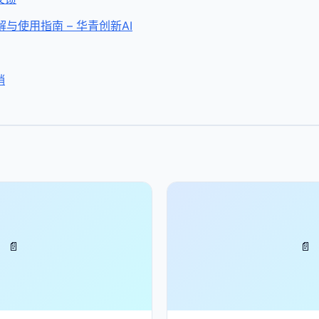
解与使用指南 – 华青创新AI
销
📄
📄