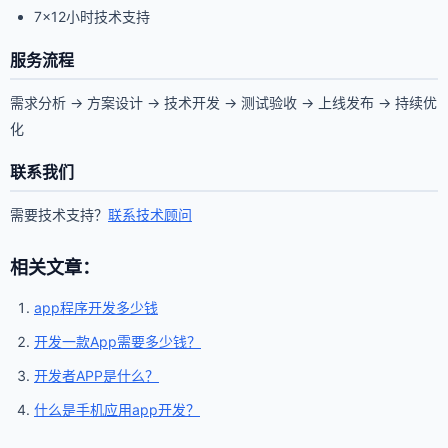
7×12小时技术支持
服务流程
需求分析 → 方案设计 → 技术开发 → 测试验收 → 上线发布 → 持续优
化
联系我们
需要技术支持？
联系技术顾问
相关文章：
app程序开发多少钱
开发一款App需要多少钱？
开发者APP是什么？
什么是手机应用app开发？