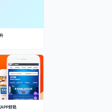
升
APP好处