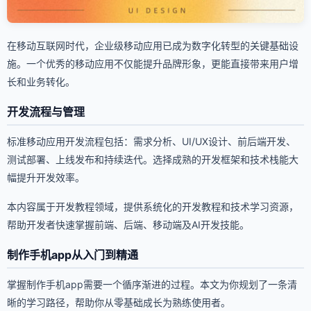
在移动互联网时代，企业级移动应用已成为数字化转型的关键基础设
施。一个优秀的移动应用不仅能提升品牌形象，更能直接带来用户增
长和业务转化。
开发流程与管理
标准移动应用开发流程包括：需求分析、UI/UX设计、前后端开发、
测试部署、上线发布和持续迭代。选择成熟的开发框架和技术栈能大
幅提升开发效率。
本内容属于开发教程领域，提供系统化的开发教程和技术学习资源，
帮助开发者快速掌握前端、后端、移动端及AI开发技能。
制作手机app从入门到精通
掌握制作手机app需要一个循序渐进的过程。本文为你规划了一条清
晰的学习路径，帮助你从零基础成长为熟练使用者。