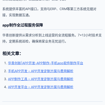
系统提供丰富的API接口，支持与ERP、CRM等第三方系统无缝对
接，实现数据互通。
app制作全过程服务保障
华青创新提供从需求分析到上线运营的全流程服务。7×12小时技术支
持，定期系统巡检，确保商家业务无忧运行。
相关文章：
华青创新|APP开发-APP制作-手机app软件制作平台
手机APP开发 – APP开发定制方案与费用解析
APP制作工具 – APP开发定制方案与费用解析
APP开发平台 – APP开发定制方案与费用解析