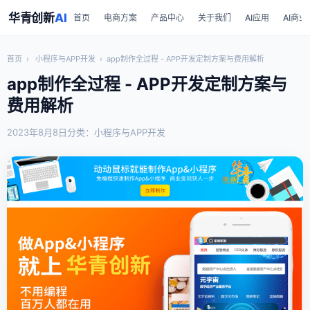
华青创新
AI
首页
电商方案
产品中心
关于我们
AI应用
AI商业
首页
›
小程序与APP开发
›
app制作全过程 - APP开发定制方案与费用解析
app制作全过程 - APP开发定制方案与
费用解析
2023年8月8日
分类：小程序与APP开发