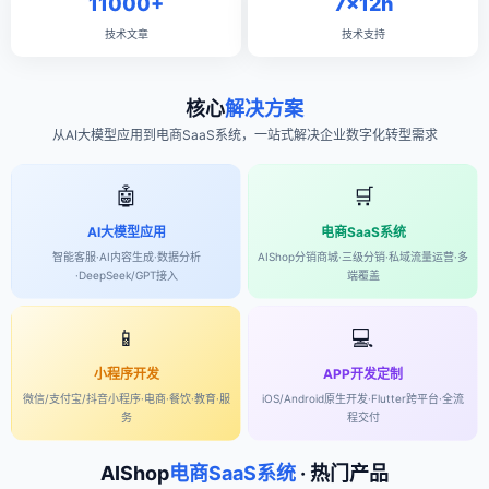
11000+
7×12h
技术文章
技术支持
核心
解决方案
从AI大模型应用到电商SaaS系统，一站式解决企业数字化转型需求
🤖
🛒
AI大模型应用
电商SaaS系统
智能客服·AI内容生成·数据分析
AIShop分销商城·三级分销·私域流量运营·多
·DeepSeek/GPT接入
端覆盖
📱
💻
小程序开发
APP开发定制
微信/支付宝/抖音小程序·电商·餐饮·教育·服
iOS/Android原生开发·Flutter跨平台·全流
务
程交付
AIShop
电商SaaS系统
· 热门产品