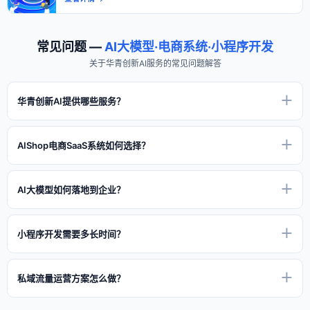
常见问题 —
AI大模型·电商系统·小程序开发
关于华青创新AI服务的常见问题解答
华青创新AI提供哪些服务？
华青创新AI专注于AI大模型应用与企业数字化转型，主要提供：社交电商
SaaS系统开发（AIShop分销商城）、AI大模型应用（智能客服/AI内容生
AIShop电商SaaS系统如何选择？
成/数据分析）、小程序开发（微信/支付宝/抖音多端）、APP定制开发
（iOS/Android原生+Flutter跨平台）、私域流量运营方案等全栈数字化解
选择电商SaaS系统需考虑：1）功能完整性（三级分销/拼团/秒杀/会员体
决方案。已累计服务1000+企业客户。
系/私域流量工具）；2）技术架构（小程序+公众号+H5多端覆盖，高并发
AI大模型如何落地到企业？
支持）；3）售后服务（7×12小时响应）；4）价格透明度。华青创新
AIShop系统已服务1000+企业，支持社交电商、私域流量运营、多商户入
AI大模型企业落地四大路径：1）智能客服 — 接入DeepSeek/GPT实现
驻等全场景。
7×24小时自动回复；2）内容生成 — AI自动撰写营销文案、产品描述、
小程序开发需要多长时间？
SEO文章；3）数据分析 — 用户行为分析、销售预测、智能推荐；4）流程
自动化 — 文档处理、审批流程、报表生成。华青创新提供从需求分析到部
小程序开发周期取决于功能复杂度：1）标准电商小程序（含分销/拼团/秒
署上线的全流程服务。
杀）：2-4周；2）定制功能小程序（含会员/支付/物流）：4-8周；3）复
私域流量运营方案怎么做？
杂企业应用（含ERP/CRM对接）：8-12周。华青创新采用敏捷开发模式，
每周同步进度，支持微信/支付宝/抖音多端发布。
私域流量运营核心三步：1）引流 — 通过公众号/短视频/线下门店将公域流